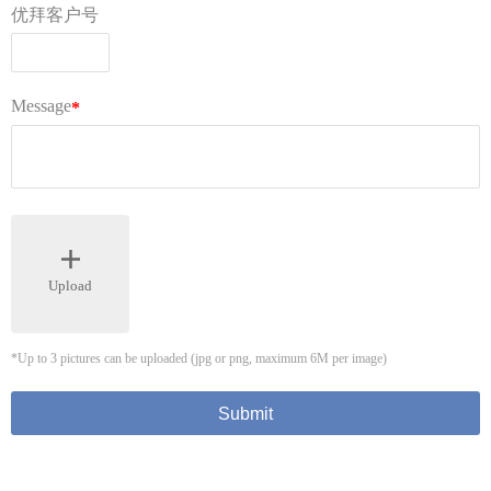
Tel：0155 6018 1888（只受理投诉）
客服部邮箱 kf@ubuylogi.com
财务部邮箱 fibu@ubuylogi.com
发票请自行在网站
用户中心-我的账户-账单及出口证
明
下载
© 广州优拜科技有限公司
关于我们
AGB
常见问题
隐私条款