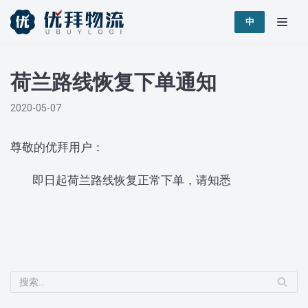
跳
中
至
正
荷兰路线恢复下单通知
文
2020-05-07
尊敬的优拜用户：
即日起荷兰路线恢复正常下单，请知悉