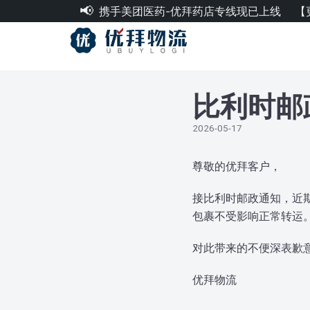
携手美团医药-优拜药店专线现已上线
【
跳
至
正
文
比利时邮
2026-05-17
尊敬的优拜客户，
接比利时邮政通知，近
包裹不受影响正常转运
对此带来的不便深表歉
优拜物流