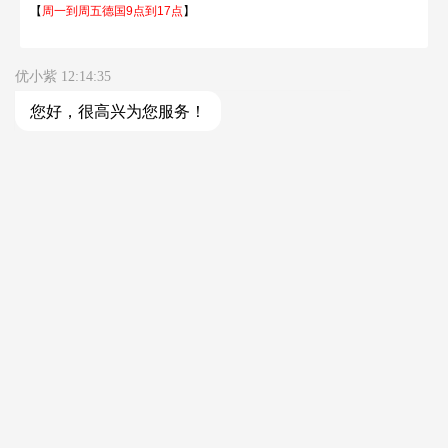
Tel：0155 6018 1888（只受理投诉）
客服部邮箱 kf@ubuylogi.com
财务部邮箱 fibu@ubuylogi.com
发票请自行在网站
用户中心-我的账户-账单及出口证
明
下载
© 广州优拜科技有限公司
关于我们
AGB
常见问题
隐私条款