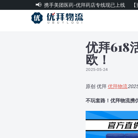
携手美团医药-优拜药店专线现已上线
【
跳
至
正
文
优拜61
欧！
2025-05-24
原创 优拜
优拜物流
202
不玩套路！优拜物流携优