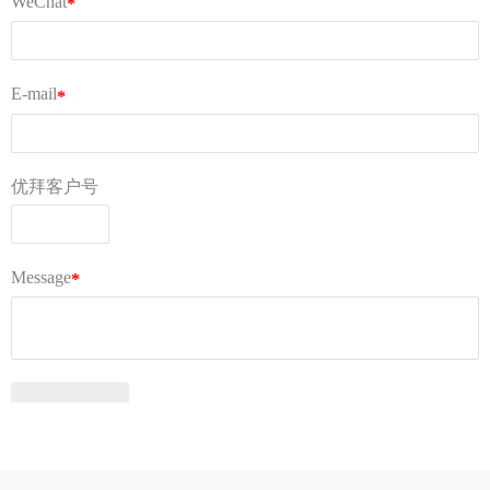
明
下载
© 广州优拜科技有限公司
关于我们
AGB
常见问题
隐私条款
操作视频
©西邮技术（深圳）有限公司
粤ICP备17034449号-1